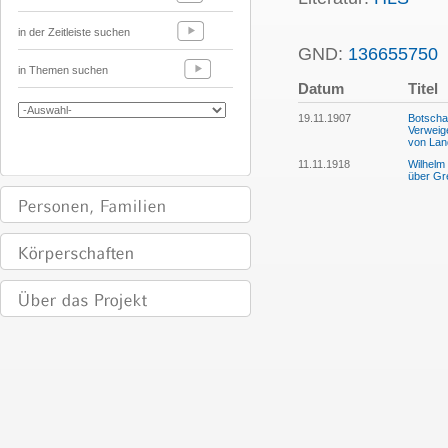
in der Zeitleiste suchen
GND:
136655750
in Themen suchen
Datum
Titel
19.11.1907
Botscha
Verweig
von Lan
11.11.1918
Wilhelm
über Gr