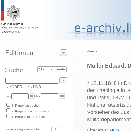
Zurück
Müller Eduard, D
* 12.11.1848 in Dr
ODER
UND
der Theologie in G
von
bis
und Paris, 1872 F
Nationalratspräsi
in Personen suchen
in Körperschaften suchen
Vorsteher des Jus
in Editionstexten suchen
Militärdepartement
in den Kategorien suchen
Literatur:
HLS