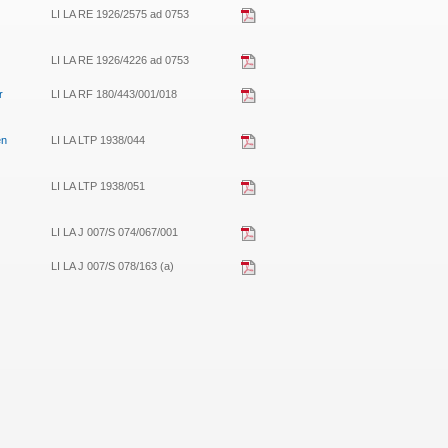
LI LA RE 1926/2575 ad 0753
LI LA RE 1926/4226 ad 0753
r
LI LA RF 180/443/001/018
en
LI LA LTP 1938/044
LI LA LTP 1938/051
LI LA J 007/S 074/067/001
LI LA J 007/S 078/163 (a)