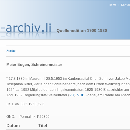
Home
|
Kontak
Quellenedition 1900-1930
Zurück
Meier Eugen, Schreinermeister
* 17.3.1889 in Mauren, † 28.5.1953 im Kantonsspital Chur. Sohn von Jakob 
Josephina Ritter, vier Kinder. Schreinerlehre, nach dem Ersten Weltkrieg Inhab
1924-ca. 1952 Mitglied der Lehrlingskommission.
1925-1930 Ersatzrichter am 
April 1939 Regierungsrat-Stellvertreter (
VU
),
VDBL
-nahe, am Rande am Anschl
Lit. L.Va. 30.5.1953, S. 3.
GND:
Permalink: P29395
Datum
Titel