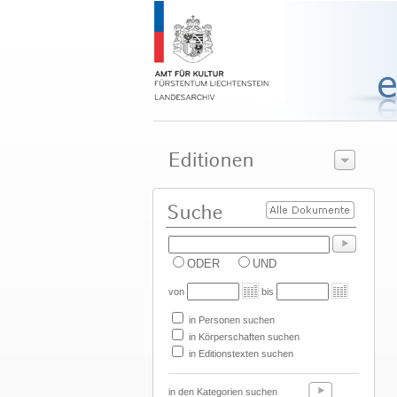
ODER
UND
von
bis
in Personen suchen
in Körperschaften suchen
in Editionstexten suchen
in den Kategorien suchen