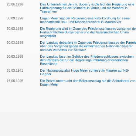
23.06.1926
Das Unternehmen Jenny, Spoerry & Cie legt der Regierung eine
Fabrikordnung für die Spinnerei in Vaduz und die Weberei in
Triesen vor
30.09.1926
Eugen Meier legt der Regierung eine Fabrikordnung für seine
mechanische Bau- und Möbelschreinerei in Mauren vor
30.03.1938
Die Regierung wird im Zuge des Friedensschlusses zwischen de
Fortschrittlichen Bürgerpartei und der Vaterländischen Union
umgebildet
30.03.1938
Der Landtag debattiert im Zuge des Friedenschlusses der Partei
über das Vorgehen gegen die einheimischen Nationalsozialisten
und das Verhältnis zur Schweiz
30.03.1938
Der Landtag fasst im Gefolge des Friedensschlusses zwischen
den Parteien die für die Regierungsumbildung erforderlichen
Beschlüsse
28.03.1941
Der Nationalsozialist Hugo Meier schiesst in Mauren auf NS-
Gegner
16.06.1945
Die Polizei untersucht den Bölleranschlag auf die Schreinerei von
Eugen Meier