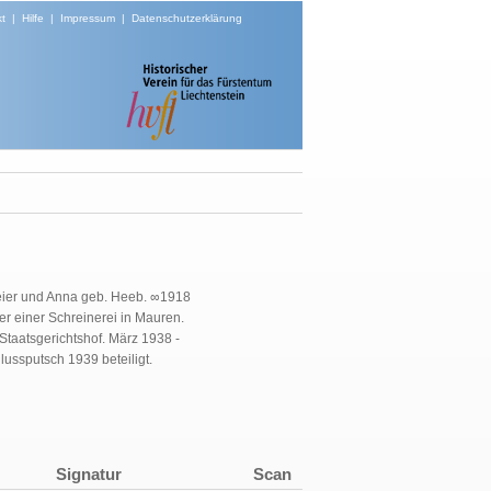
t
|
Hilfe
|
Impressum
|
Datenschutzerklärung
Meier und Anna geb. Heeb. ∞1918
er einer Schreinerei in Mauren.
Staatsgerichtshof.
März 1938 -
ussputsch 1939 beteiligt.
Signatur
Scan