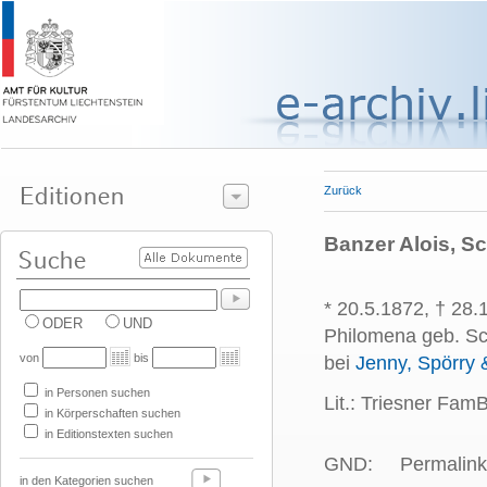
Zurück
Banzer Alois, S
* 20.5.1872, † 28.
ODER
UND
Philomena geb. Sc
von
bis
bei
Jenny, Spörry 
in Personen suchen
Lit.: Triesner FamB
in Körperschaften suchen
in Editionstexten suchen
GND:
Permalink
in den Kategorien suchen