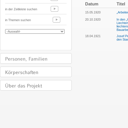
Datum
Titel
in der Zeitleiste suchen
15.05.1920
„Arbeite
20.10.1920
In den 
in Themen suchen
Liechte
liechten
Bauarbei
18.04.1921
Josef P
den Sta