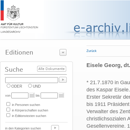
Zurück
Eisele Georg, d
* 21.7.1870 in Gau
ODER
UND
des Kaspar Eisele
von
bis
Erster Sekretär de
bis 1911 Präsident
in Personen suchen
in Körperschaften suchen
Verwalter des Zent
in Editionstexten suchen
christlichsozialen
Gesellenvereine. 
in den Kategorien suchen