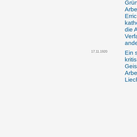
Grün
Arbe
Erri
kath
die 
Verf
ande
17.11.1920
Ein 
kriti
Geis
Arbe
Liec