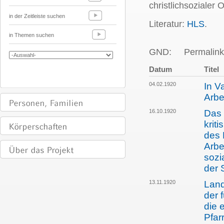
christlichsozialer 
in der Zeitleiste suchen
Literatur:
HLS
.
in Themen suchen
GND:
Permalink
Datum
Titel
04.02.1920
In V
Arbe
16.10.1920
Das 
krit
des 
Arbe
sozi
der 
13.11.1920
Land
der 
die 
Pfar