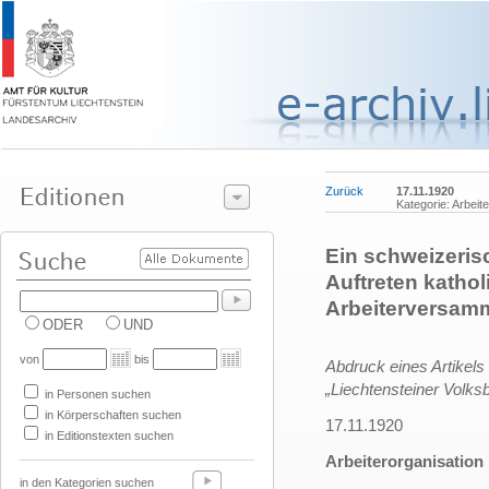
Zurück
17.11.1920
Kategorie: Arbeit
Ein schweizerisc
Auftreten kathol
Arbeiterversamm
ODER
UND
von
bis
Abdruck eines Artikel
„Liechtensteiner Volksb
in Personen suchen
in Körperschaften suchen
17.11.1920
in Editionstexten suchen
Arbeiterorganisation 
in den Kategorien suchen