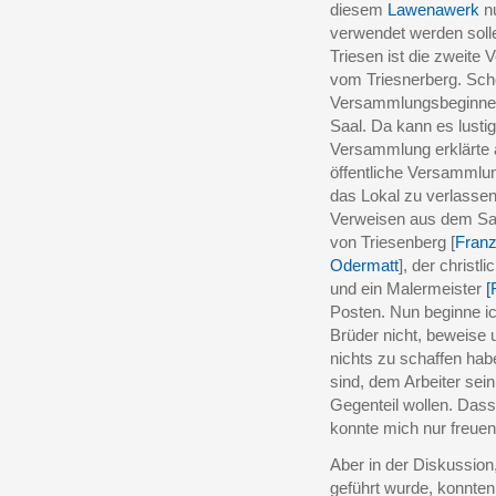
diesem
Lawenawerk
nu
verwendet werden solle
Triesen ist die zweit
vom Triesnerberg. Sch
Versammlungsbeginnes 
Saal. Da kann es lustig
Versammlung erklärte a
öffentliche Versammlun
das Lokal zu verlassen
Verweisen aus dem Saal
von Triesenberg [
Franz
Odermatt
], der christl
und ein Malermeister
[
Posten. Nun beginne ic
Brüder nicht, beweise u
nichts zu schaffen hab
sind, dem Arbeiter sei
Gegenteil wollen. Das
konnte mich nur freuen
Aber in der Diskussion,
geführt wurde, konnten