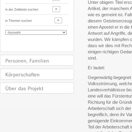
Unter obigem Titel ers
Artikel, der manchem Ar
in der Zeitleiste suchen
wie es gemeint ist. Fall
diesem Geisteserzeugn
in Themen suchen
einen Apostel er in die
Antwort auf Angriffe, 
wurden. Wir kämpfen o
dass wir dies mit Recht
einigen richtigen Geda
sind.
Er lautet:
Gegenwärtig begegnet 
Volksströmung, welche 
Landesverhältnisse bez
eine will das Fürstent
Richtung für die Gründ
Arbeiterschaft sich der
begreiflich, denn ihr V
genügende Einkommen,
Teil der Arbeiterschaft