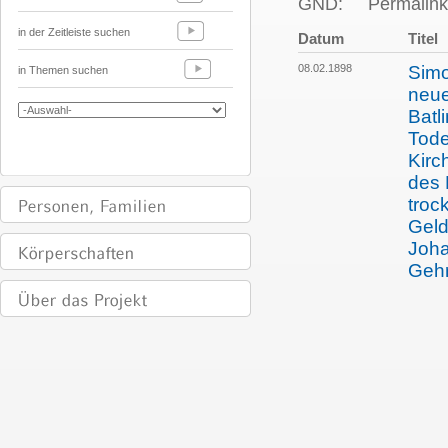
GND:
Permalink
in der Zeitleiste suchen
Datum
Titel
08.02.1898
Simo
in Themen suchen
neue
Batl
Tode
Kirc
des 
troc
Geld
Joha
Gehr