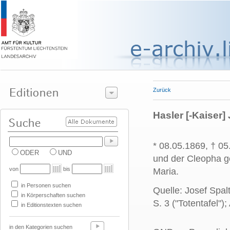
Zurück
Hasler [-Kaiser
* 08.05.1869, † 0
ODER
UND
und der Cleopha 
von
bis
Maria.
in Personen suchen
Quelle: Josef Spalt
in Körperschaften suchen
S. 3 ("Totentafel"
in Editionstexten suchen
in den Kategorien suchen