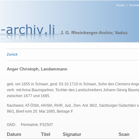
Home
|
Kontak
J. G. Rheinberger-Archiv, Vaduz
Zurück
Anger Christoph, Landammann
geb. um 1655 in Schaan, gest. 03.10.1710 in Schaan, Sohn des Clemens Anger 
verh. mit Anna Baumgartner, Tochter des Landschreibers Johann Georg Baumg
zwischen 1677 und 1685.
Nachweis: AT-ÖStA, HHStA, RHR, Jud., Den. Ant. 96/2, Salzburger Gutachten v
96/1, Brief vom 20. Mai 1685, Beilage F.
GND:
Permalink: P32507
Datum
Titel
Signatur
Scan