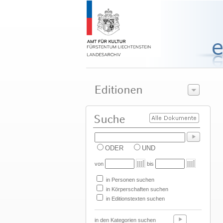
ODER
UND
von
bis
in Personen suchen
in Körperschaften suchen
in Editionstexten suchen
in den Kategorien suchen