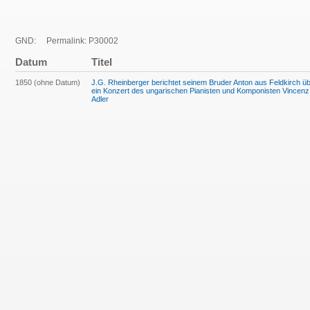
GND:
Permalink: P30002
Datum
Titel
1850 (ohne Datum)
J.G. Rheinberger berichtet seinem Bruder Anton aus Feldkirch ü
ein Konzert des ungarischen Pianisten und Komponisten Vincenz
Adler