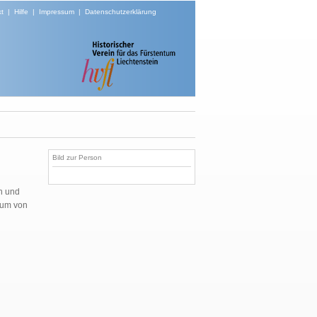
t
|
Hilfe
|
Impressum
|
Datenschutzerklärung
Bild zur Person
en und
rium von