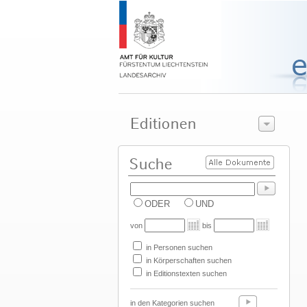
ODER
UND
von
bis
in Personen suchen
in Körperschaften suchen
in Editionstexten suchen
in den Kategorien suchen