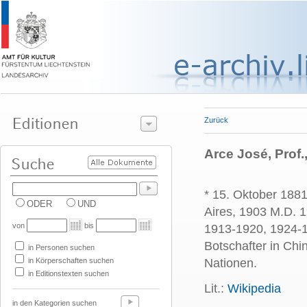
Zurück
Arce José, Prof.
* 15. Oktober 1881
ODER
UND
Aires, 1903 M.D. 1
von
bis
1913-1920, 1924-1
Botschafter in Chi
in Personen suchen
in Körperschaften suchen
Nationen.
in Editionstexten suchen
Lit.:
Wikipedia
in den Kategorien suchen