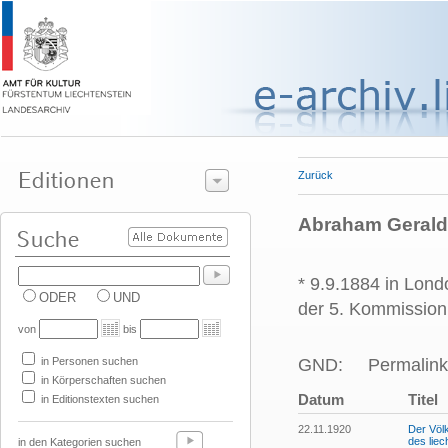
Zurück
Abraham Gerald H
* 9.9.1884 in Lond
ODER
UND
der 5. Kommission
von
bis
in Personen suchen
GND:
Permalink
in Körperschaften suchen
Datum
Titel
in Editionstexten suchen
22.11.1920
Der Völk
des lie
in den Kategorien suchen