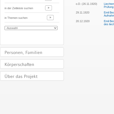
o.D. (26.11.1920)
Liechten
Prüfung
in der Zeitleiste suchen
29.11.1920
Emil Bec
Aufnahm
in Themen suchen
20.12.1920
Emil Bec
des lie