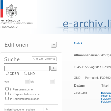
Zurück
Altmannshausen Wolfgan
1545-1555 Vogt des Kloste
ODER
UND
GND:
Permalink: P30692
von
bis
Datum
Titel
in Personen suchen
03.06.1558
Balthas
in Körperschaften suchen
einem S
Feldkirc
in Editionstexten suchen
Feldkir
in den Kategorien suchen