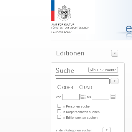
ODER
UND
von
bis
in Personen suchen
in Körperschaften suchen
in Editionstexten suchen
in den Kategorien suchen