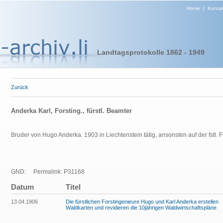
Home
|
Kontak
Landtagsprotokolle 1862 - 1949
Zurück
Anderka Karl, Forsting., fürstl. Beamter
Bruder von Hugo Anderka. 1903 in Liechtenstein tätig, ansonsten auf der
fstl.
GND:
Permalink: P31168
Datum
Titel
13.04.1906
Die fürstlichen Forstingenieure Hugo und Karl Anderka erstellen
Waldkarten und revidieren die 10jährigen Waldwirtschaftspläne