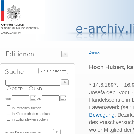
Zurück
Hoch Hubert, ka
* 14.6.1897, † 16.
ODER
UND
Josefa geb. Vogt. 
von
bis
Handelsschule in 
Lawenawerk (seit 
in Personen suchen
in Körperschaften suchen
Bewegung
, Bezir
in Editionstexten suchen
des Putschversuch
wo er Mitglied de
in den Kategorien suchen