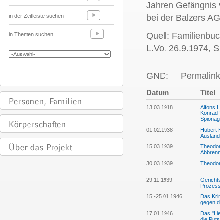
Jahren Gefängnis v
in der Zeitleiste suchen
bei der Balzers AG
Quell: Familienbuch
in Themen suchen
L.Vo. 26.9.1974, S.
GND:
Permalink
Datum
Titel
13.03.1918
Alfons H
Konrad S
Spionag
01.02.1938
Hubert 
Ausland
15.03.1939
Theodor
Abbrenn
30.03.1939
Theodor
29.11.1939
Gerichts
Prozess 
15.-25.01.1946
Das Kri
gegen d
17.01.1946
Das "Lie
die Puts