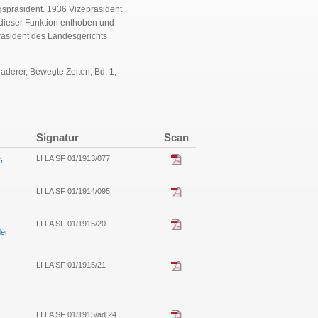
gspräsident. 1936 Vizepräsident
dieser Funktion enthoben und
räsident des Landesgerichts
uaderer, Bewegte Zeiten, Bd. 1,
Signatur
Scan
,
LI LA SF 01/1913/077
LI LA SF 01/1914/095
LI LA SF 01/1915/20
der
LI LA SF 01/1915/21
LI LA SF 01/1915/ad 24