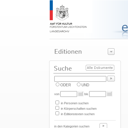
ODER
UND
von
bis
in Personen suchen
in Körperschaften suchen
in Editionstexten suchen
in den Kategorien suchen