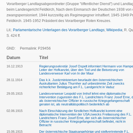
Vorarlberger Landtagsabgeordneter (Gruppe "öffentlicher Dienst") und Landta
beim Landesgericht Feldkirch, Nach dem Einmarsch der Deutschen 1938 von 
zwangspensioniert. 1944 kurzzeitig als Regimegegner inhaftiert. 1945-1949 P
Feldkirch.
1945-1952 Präsident des Vorarlberger Roten Kreuzes.
Lit.:
Parlamentarische Unterlagen des Vorarlberger Landtags
;
Wikipedia
; R. Q
S. 424 ff.
GND:
Permalink: P29456
Datum
Titel
16.12.1913
Regierungssekretär Josef Ospelt informiert Hermann von Hampe
Leiter der Hofkanzlei, über den Tod und die Beisetzung von
Landesverweser Karl von In der Maur
28.11.1914
Das k.k. Justizministerium beurlaubt den österreichischen
Auskultanten Julius Thurnher auf unbestimmte Zeit zwecks
richterlicher Betätigung am F.L. Landgericht in Vaduz
29.05.1915
Landesverweser Leopold von Imhof lehnt eine diplomatische
Intervention zugunsten des F.L. Landrichters Franz Josef Erne, 
als österreichischer Offizier in russische Kriegsgefangenschaft
geraten ist, als neutralitätspolitisch bedenklich ab
02.06.1915
Nach Einschätzung der fürstlichen Hofkanzlei kommt eine
diplomatische Intervention der USA zwecks Freilassung des F.L.
Landrichters Franz Josef Erne, der sich als österreichischer
Offizier in russischer Kriegsgefangenschaft befindet, nicht in
Betracht
15.06.1915
Der österreichische Staatsangehörige und stellvertretende F.L.