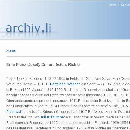
Home
|
Kontak
Zurück
Erne Franz (Josef), Dr. iur., österr. Richter
* 29.4.1878 in Bregenz, † 13.12.1965 in Feldkirch. Sohn von Xaver Erne (Gol
Walburga Hehle. ∞ 1) 1911
Berta geb. Wagner
, ein Sohn; ∞ 2) 1951 Amalie A
in Brixen (1899 Matura). 1899-1900 Studium der Staatswissenschaften in Graz,
anschliessend Studium der Rechtswissenschaft in Innsbruck (1906 Dr. iur.). 19
Oberlandesgerichtssprengel Innsbruck. 1911 Richter beim Bezirksgericht in Br
des Landrichters in Vaduz. 1914 Einberufung ins österreichische Militär, 19
Przemysl
in russischer Kriegsgefangenschaft. 1917 Rückversetzung in österre
Ersatzanstellung von
Julius Thurnher
als Landrichter in Vaduz. Nach seiner Rü
Bezirksgericht Bregenz, ab 1925 beim Landesgericht in Feldkirch. 1929-1959 
des Fürstentums Liechtenstein und zugleich 1930-1939 Richter im Obersten G