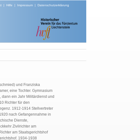
t
|
Hilfe
|
Impressum
|
Datenschutzerklärung
dschmied) und Franziska
damer, eine Tochter. Gymnasium
 dann ein Jahr Militärdienst und
10 Richter für den
egenz. 1912-1914 Stellvertreter
15-1920 nach Gefangennahme in
ichische Dienste,
ckkehr Zivilrichter am
Richter am Staatsgerichtshof
erichtshof. 1934-1938