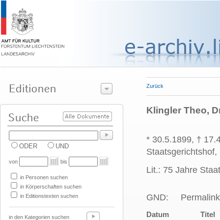
Zurück
Klingler Theo, D
* 30.5.1899, † 17
ODER
UND
Staatsgerichtshof,
von
bis
Lit.: 75 Jahre Sta
in Personen suchen
in Körperschaften suchen
GND:
Permalink
in Editionstexten suchen
Datum
Titel
in den Kategorien suchen