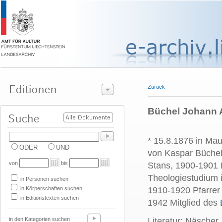
Zurück
Büchel Johann A
* 15.8.1876 in Ma
ODER
UND
von Kaspar Büchel
von
bis
Stans, 1900-1901 
Theologiestudium i
in Personen suchen
in Körperschaften suchen
1910-1920 Pfarrer 
in Editionstexten suchen
1942 Mitglied des
in den Kategorien suchen
Literatur: Näscher