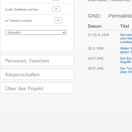
in der Zeitleiste suchen
GND:
Permalink
in Themen suchen
Datum
Titel
17./22.11.1918
Die kath
und Hein
Landtag
29.11.1938
Walter W
gegen 
19.07.1941
Der Esch
Angriff
26.07.1941
Der "Um
einer Er