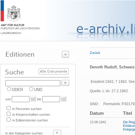
Zurück
Denoth Rudolf, Schweiz
Erwähnt 1942, † 1962. Gre
ODER
UND
Quelle: L.Vo. 27.2.1962.
von
bis
GND:
Permalink: P30179
in Personen suchen
Datum
Titel
in Körperschaften suchen
in Editionstexten suchen
13.08.1942
Die Regi
Erklärun
Kriegsg
in den Kategorien suchen