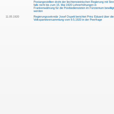
Postangestellten droht der liechtensteinischen Regierung mit Stre
falls nicht bis zum 15. Mai 1920 Lohnerhöhungen in
Frankenwährung für die Postbediensteten im Fürstentum bewilligt
werden
11.05.1920
Regierungssekretär Josef Ospelt berichtet Prinz Eduard über die
Volksparteiversammlung vom 9.5.1920 in der Peerfrage