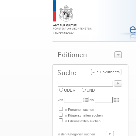
ODER
UND
von
bis
in Personen suchen
in Körperschaften suchen
in Editionstexten suchen
in den Kategorien suchen