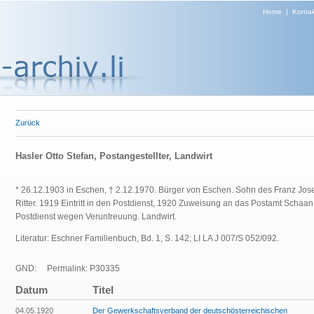
Home
|
Kontak
Zurück
Hasler Otto Stefan, Postangestellter, Landwirt
* 26.12.1903 in Eschen, † 2.12.1970. Bürger von Eschen. Sohn des Franz Jose
Ritter. 1919 Eintritt in den Postdienst, 1920 Zuweisung an das Postamt Scha
Postdienst wegen Veruntreuung. Landwirt.
Literatur: Eschner Familienbuch, Bd. 1, S. 142; LI LA J 007/S 052/092.
GND:
Permalink: P30335
Datum
Titel
04.05.1920
Der Gewerkschaftsverband der deutschösterreichischen