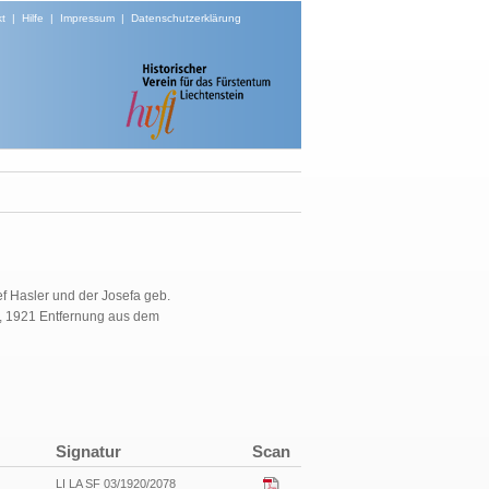
t
|
Hilfe
|
Impressum
|
Datenschutzerklärung
f Hasler und der Josefa geb.
an, 1921 Entfernung aus dem
Signatur
Scan
LI LA SF 03/1920/2078