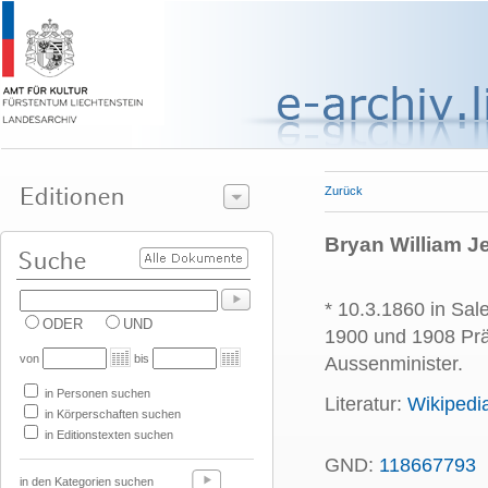
Zurück
Bryan William J
* 10.3.1860 in Sal
ODER
UND
1900 und 1908 Prä
von
bis
Aussenminister.
in Personen suchen
Literatur:
Wikipedi
in Körperschaften suchen
in Editionstexten suchen
GND:
118667793
P
in den Kategorien suchen