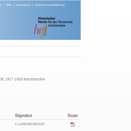
t
|
Hilfe
|
Impressum
|
Datenschutzerklärung
909, 1917-1920 französischer
Signatur
Scan
LI LA PA 001/0021/07
z