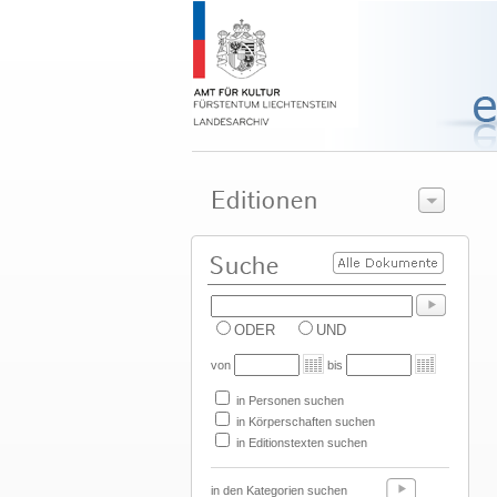
ODER
UND
von
bis
in Personen suchen
in Körperschaften suchen
in Editionstexten suchen
in den Kategorien suchen