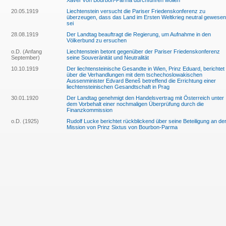
Xaver von Bourbon-Parma durchführen wollen
20.05.1919
Liechtenstein versucht die Pariser Friedenskonferenz zu
überzeugen, dass das Land im Ersten Weltkrieg neutral gewesen
sei
28.08.1919
Der Landtag beauftragt die Regierung, um Aufnahme in den
Völkerbund zu ersuchen
o.D. (Anfang
Liechtenstein betont gegenüber der Pariser Friedenskonferenz
September)
seine Souveränität und Neutralität
10.10.1919
Der liechtensteinische Gesandte in Wien, Prinz Eduard, berichtet
über die Verhandlungen mit dem tschechoslowakischen
Aussenminister Edvard Beneš betreffend die Errichtung einer
liechtensteinischen Gesandtschaft in Prag
30.01.1920
Der Landtag genehmigt den Handelsvertrag mit Österreich unter
dem Vorbehalt einer nochmaligen Überprüfung durch die
Finanzkommission
o.D. (1925)
Rudolf Lucke berichtet rückblickend über seine Beteiligung an de
Mission von Prinz Sixtus von Bourbon-Parma