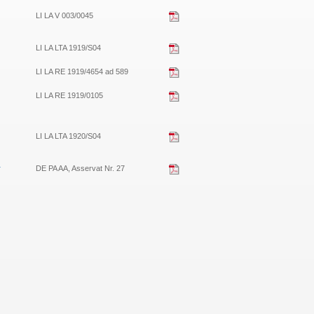
LI LA V 003/0045
LI LA LTA 1919/S04
LI LA RE 1919/4654 ad 589
LI LA RE 1919/0105
LI LA LTA 1920/S04
r
DE PA AA, Asservat Nr. 27