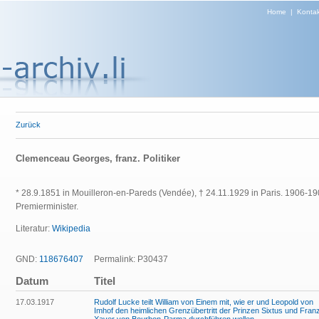
Home
|
Kontak
Zurück
Clemenceau Georges, franz. Politiker
* 28.9.1851 in Mouilleron-en-Pareds (Vendée), † 24.11.1929 in Paris. 1906-1
Premierminister.
Literatur:
Wikipedia
GND:
118676407
Permalink: P30437
Datum
Titel
17.03.1917
Rudolf Lucke teilt William von Einem mit, wie er und Leopold von
Imhof den heimlichen Grenzübertritt der Prinzen Sixtus und Fran