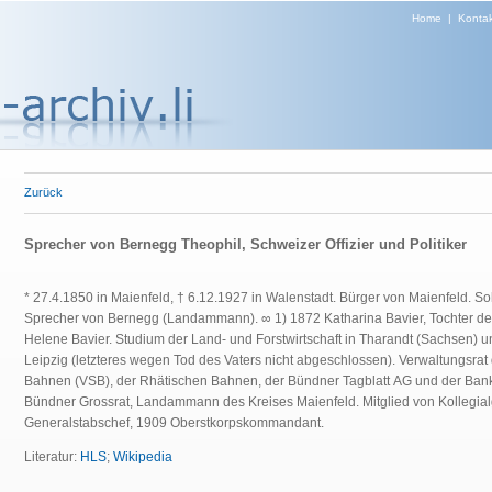
Home
|
Kontak
Zurück
Sprecher von Bernegg Theophil, Schweizer Offizier und Politiker
* 27.4.1850 in Maienfeld, † 6.12.1927 in Walenstadt. Bürger von Maienfeld. S
Sprecher von Bernegg (Landammann).
∞ 1) 1872 Katharina Bavier, Tochter d
Helene Bavier
. Studium der Land- und Forstwirtschaft in Tharandt (Sachsen) u
Leipzig (letzteres wegen Tod des Vaters nicht abgeschlossen). Verwaltungsrat
Bahnen (VSB), der Rhätischen Bahnen, der Bündner Tagblatt AG und der Ban
Bündner Grossrat, Landammann des Kreises Maienfeld. Mitglied von Kollegia
Generalstabschef, 1909 Oberstkorpskommandant.
Literatur:
HLS
;
Wikipedia