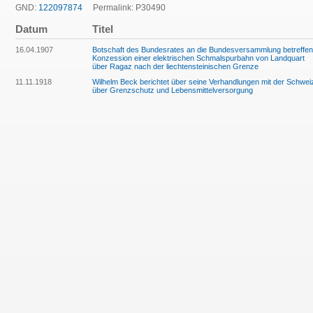
GND:
122097874
Permalink: P30490
Datum
Titel
16.04.1907
Botschaft des Bundesrates an die Bundesversammlung betreffe
Konzession einer elektrischen Schmalspurbahn von Landquart
über Ragaz nach der liechtensteinischen Grenze
11.11.1918
Wilhelm Beck berichtet über seine Verhandlungen mit der Schwei
über Grenzschutz und Lebensmittelversorgung