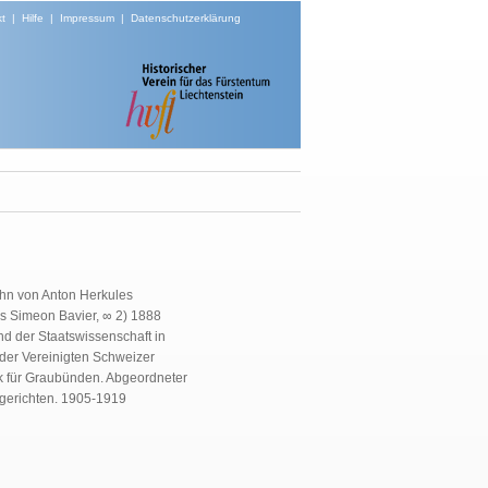
t
|
Hilfe
|
Impressum
|
Datenschutzerklärung
ohn von Anton Herkules
es Simeon Bavier, ∞ 2) 1888
nd der Staatswissenschaft in
 der Vereinigten Schweizer
k für Graubünden. Abgeordneter
lgerichten. 1905-1919