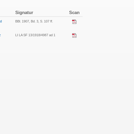
Signatur
Scan
nd
BBl. 1907, Bd. 3, S. 107 ff.
z
LI LA SF 13/1918/4987 ad 1