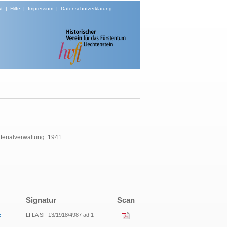
t
|
Hilfe
|
Impressum
|
Datenschutzerklärung
terialverwaltung. 1941
Signatur
Scan
z
LI LA SF 13/1918/4987 ad 1