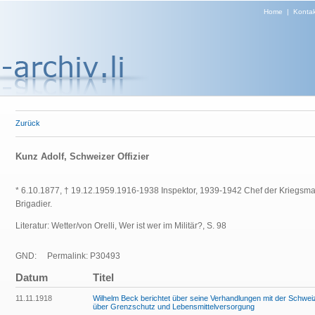
Home
|
Kontak
Zurück
Kunz Adolf, Schweizer Offizier
* 6.10.1877, † 19.12.1959.1916-1938 Inspektor, 1939-1942 Chef der Kriegsma
Brigadier.
Literatur: Wetter/von Orelli, Wer ist wer im Militär?, S. 98
GND:
Permalink: P30493
Datum
Titel
11.11.1918
Wilhelm Beck berichtet über seine Verhandlungen mit der Schwei
über Grenzschutz und Lebensmittelversorgung