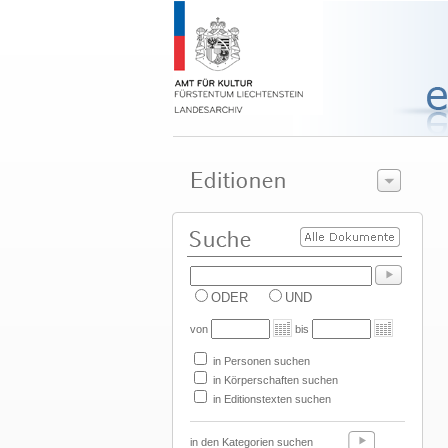
ODER
UND
von
bis
in Personen suchen
in Körperschaften suchen
in Editionstexten suchen
in den Kategorien suchen