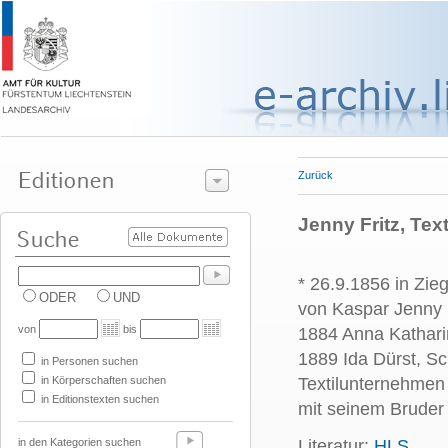
Zurück
Jenny Fritz, Text
* 26.9.1856 in Zie
ODER
UND
von Kaspar Jenny 
von
bis
1884 Anna Katharin
1889 Ida Dürst, Sc
in Personen suchen
in Körperschaften suchen
Textilunternehmen
in Editionstexten suchen
mit seinem Bruder 
in den Kategorien suchen
Literatur:
HLS