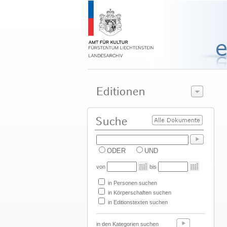
ODER
UND
von
bis
in Personen suchen
in Körperschaften suchen
in Editionstexten suchen
in den Kategorien suchen