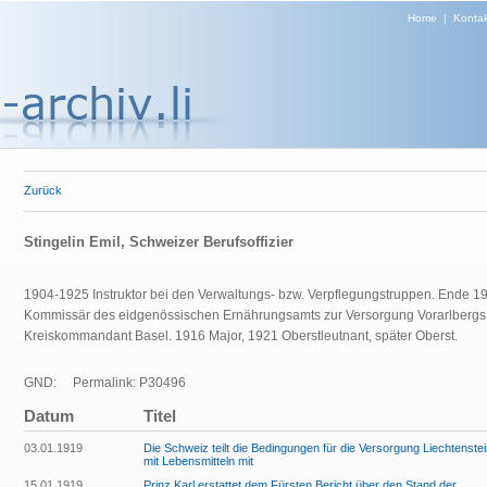
Home
|
Kontak
Zurück
Stingelin Emil, Schweizer Berufsoffizier
1904-1925 Instruktor bei den Verwaltungs- bzw. Verpflegungstruppen. Ende 19
Kommissär des eidgenössischen Ernährungsamts zur Versorgung Vorarlbergs 
Kreiskommandant Basel. 1916 Major, 1921 Oberstleutnant, später Oberst.
GND:
Permalink: P30496
Datum
Titel
03.01.1919
Die Schweiz teilt die Bedingungen für die Versorgung Liechtenste
mit Lebensmitteln mit
15.01.1919
Prinz Karl erstattet dem Fürsten Bericht über den Stand der