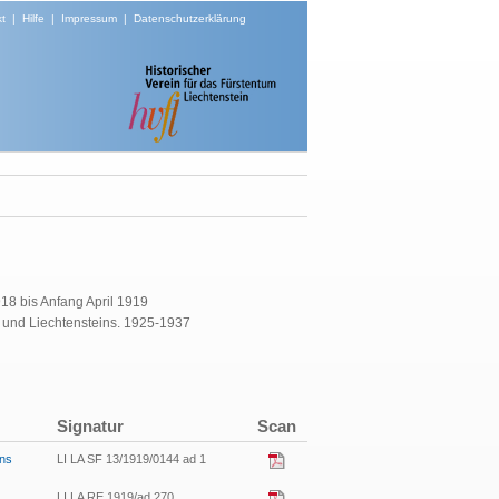
t
|
Hilfe
|
Impressum
|
Datenschutzerklärung
18 bis Anfang April 1919
und Liechtensteins. 1925-1937
Signatur
Scan
ins
LI LA SF 13/1919/0144 ad 1
LI LA RE 1919/ad 270