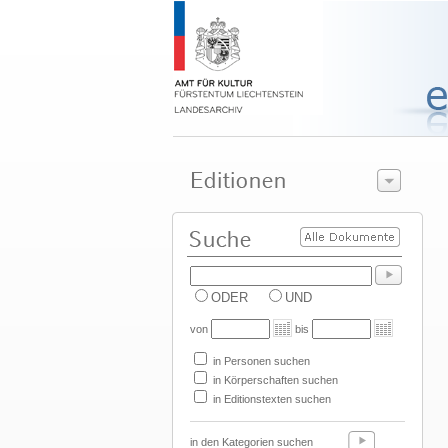
ODER
UND
von
bis
in Personen suchen
in Körperschaften suchen
in Editionstexten suchen
in den Kategorien suchen