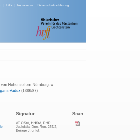
t
|
Hilfe
|
Impressum
|
Datenschutzerklärung
s von Hohenzollern-Nürnberg. ∞
argans-Vaduz
(
1386/87)
Signatur
Scan
AT ÖStA, HHStA, RHR,
de
Judicialia, Den. Rec. 267/2,
Beilage J, unfol.