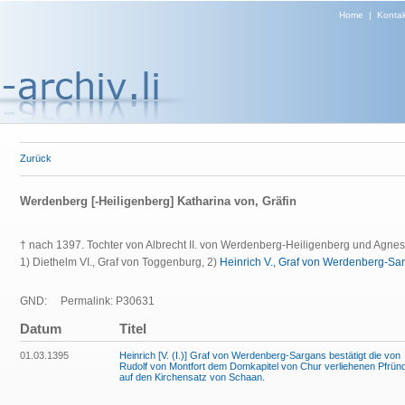
Home
|
Kontak
Zurück
Werdenberg [-Heiligenberg] Katharina von, Gräfin
† nach 1397. Tochter von Albrecht II. von Werdenberg-Heiligenberg und Agne
1) Diethelm VI., Graf von Toggenburg, 2)
Heinrich V., Graf von Werdenberg-S
GND:
Permalink: P30631
Datum
Titel
01.03.1395
Heinrich [V. (I.)] Graf von Werdenberg-Sargans bestätigt die von
Rudolf von Montfort dem Domkapitel von Chur verliehenen Pfrün
auf den Kirchensatz von Schaan.