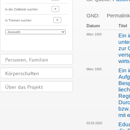
in der Zeitleiste suchen
GND:
Permalink
in Themen suchen
Datum
Titel
März 1920
Ein 
unte
zur 
vers
wirt
März 1920
Ein 
Aufg
Besp
liec
Regi
Durc
bzw.
mit 
03.03.1920
Edua