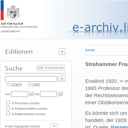
Zurück
Strahammer Franz
Erwähnt 1920. ∞ m
ODER
UND
1895 Professor der
von
bis
der Rechtswissensc
einer Obstkonserve
in Personen suchen
in Körperschaften suchen
Es könnte sich u
in Editionstexten suchen
handeln, der 1928
in den Kategorien suchen
ist. Quelle:
Passeng