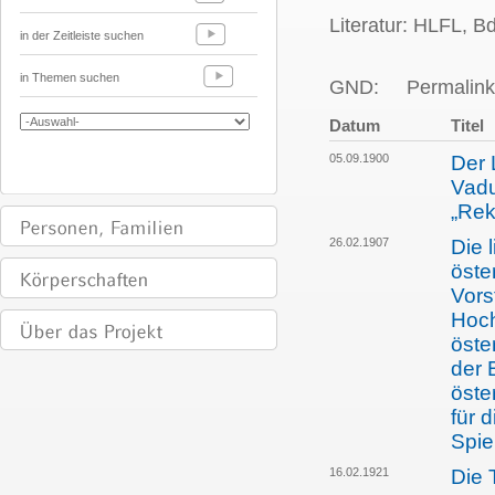
Literatur: HLFL, 
in der Zeitleiste suchen
in Themen suchen
GND:
Permalink
Datum
Titel
05.09.1900
Der 
Vadu
„Rek
26.02.1907
Die 
öste
Vors
Hoch
öste
der 
öste
für 
Spie
16.02.1921
Die 