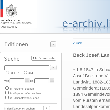
Zurück
Beck Josef, La
* 1.8.1847 in Sch
ODER
UND
Josef Beck und Vic
von
bis
Landwirt. 1882-1
Gemeinderat (1885
in Personen suchen
in Körperschaften suchen
1894 Gemeindevors
in Editionstexten suchen
vom Fürsten ernan
Landesalpenkommi
in den Kategorien suchen