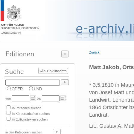
Zurück
Matt Jakob, Ortsr
* 3.5.1810 in Mau
ODER
UND
von Josef Matt un
von
bis
Landwirt, Lehentr
1864 Ortsrichter 
in Personen suchen
in Körperschaften suchen
Landrat.
in Editionstexten suchen
Lit.: Gustav A. Mat
in den Kategorien suchen