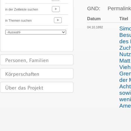
GND:
Permalink
in der Zeitleiste suchen
Datum
Titel
in Themen suchen
04.10.1892
Simo
Besu
des 
Zuch
Nutz
Matt
Vieh
Gren
der 
Acht
sowi
weni
Ame