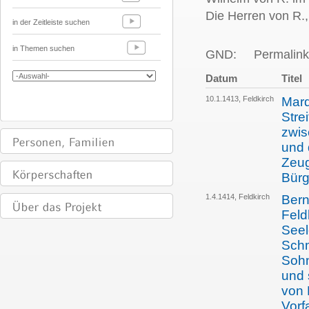
Die Herren von R.,
in der Zeitleiste suchen
in Themen suchen
GND:
Permalink
Datum
Titel
10.1.1413, Feldkirch
Marq
Stre
zwis
und 
Zeug
Bürg
1.4.1414, Feldkirch
Bern
Feldk
Seel
Schm
Sohn
und 
von 
Vorf