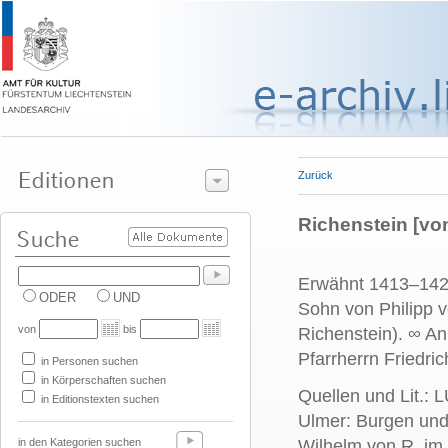
Zurück
Richenstein [vo
Erwähnt 1413–1421,
ODER
UND
Sohn von Philipp v
von
bis
Richenstein). ∞ An
Pfarrherrn Friedrich
in Personen suchen
in Körperschaften suchen
Quellen und Lit.: 
in Editionstexten suchen
Ulmer: Burgen und 
in den Kategorien suchen
Wilhelm von R. im 