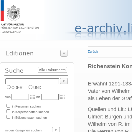
Zurück
Richenstein Kon
Erwähnt 1291-1334
ODER
UND
Vater von Wilhelm 
von
bis
als Lehen der Gra
in Personen suchen
Quellen und Lit.: 
in Körperschaften suchen
Ulmer: Burgen und 
in Editionstexten suchen
Wilhelm von R. im 
in den Kategorien suchen
Die Herren von R.,