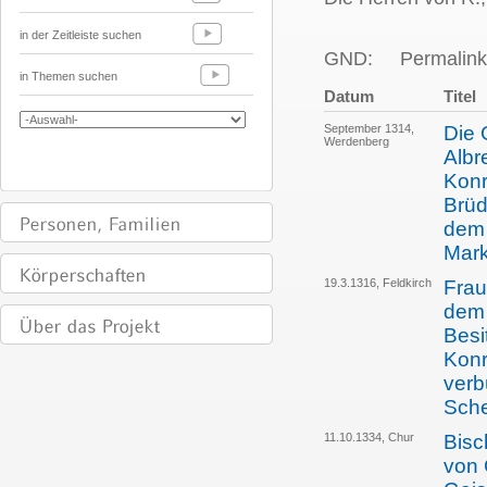
in der Zeitleiste suchen
GND:
Permalink
in Themen suchen
Datum
Titel
September 1314,
Die 
Werdenberg
Albr
Konr
Brüd
dem 
Mark
19.3.1316, Feldkirch
Frau
dem 
Besi
Konr
verb
Sche
11.10.1334, Chur
Bisc
von 