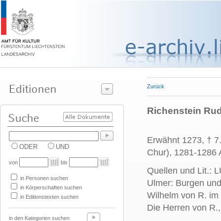
Zurück
Richenstein Rud
Erwähnt 1273, † 7.
ODER
UND
Chur), 1281-1286 A
von
bis
Quellen und Lit.: 
in Personen suchen
Ulmer: Burgen und 
in Körperschaften suchen
Wilhelm von R. im 
in Editionstexten suchen
Die Herren von R.,
in den Kategorien suchen