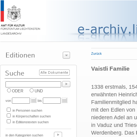
Zurück
Vaistli Familie
1338 erstmals, 154
ODER
UND
erwähnten Heinrich
von
bis
Familienmitglied ha
mit den Edlen von 
in Personen suchen
in Körperschaften suchen
niederen Adel an u
in Editionstexten suchen
in Vaduz und Tries
Werdenberg. Das Ro
in den Kategorien suchen