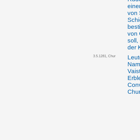
eine
von 
Schi
best
von 
soll
der 
3.5.1281, Chur
Leut
Name
Vais
Erbl
Conv
Chur