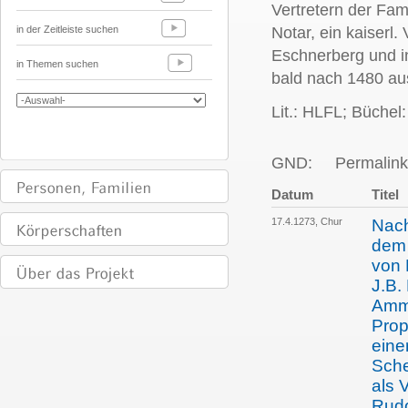
Vertretern der Fami
in der Zeitleiste suchen
Notar, ein kaiserl
Eschnerberg und in
in Themen suchen
bald nach 1480 aus
Lit.: HLFL; Büchel
GND:
Permalink
Datum
Titel
17.4.1273, Chur
Nach
dem 
von 
J.B.
Amma
Prop
eine
Sche
als 
Rudo