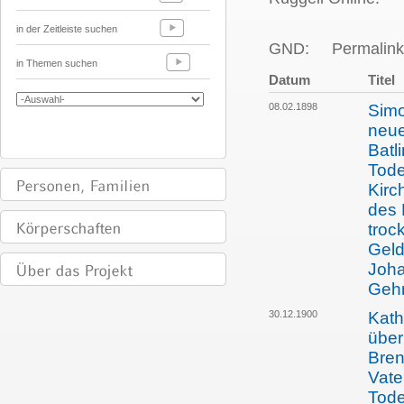
in der Zeitleiste suchen
GND:
Permalink
in Themen suchen
Datum
Titel
08.02.1898
Simo
neue
Batl
Tode
Kirc
des 
troc
Geld
Joha
Gehr
30.12.1900
Kath
über
Bren
Vate
Tode