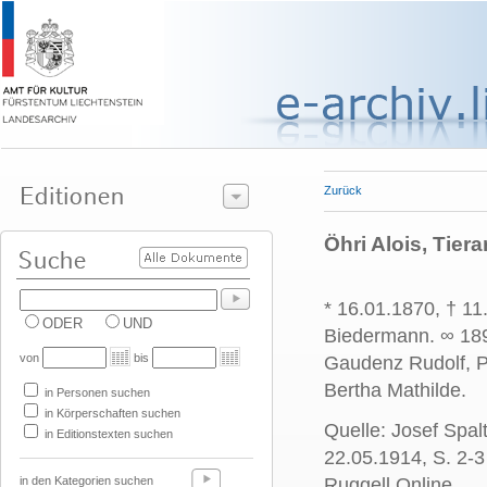
Zurück
Öhri Alois, Tiera
* 16.01.1870, † 11
ODER
UND
Biedermann. ∞ 189
von
bis
Gaudenz Rudolf, P
Bertha Mathilde.
in Personen suchen
in Körperschaften suchen
Quelle: Josef Spal
in Editionstexten suchen
22.05.1914, S. 2-3
in den Kategorien suchen
Ruggell Online.