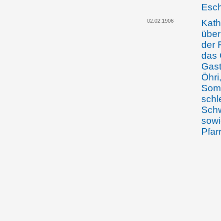
Esch
02.02.1906
Kath
über
der 
das 
Gast
Öhri
Somm
schl
Schw
sowi
Pfar