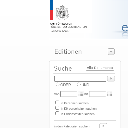
ODER
UND
von
bis
in Personen suchen
in Körperschaften suchen
in Editionstexten suchen
in den Kategorien suchen