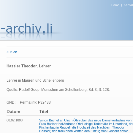
Home
|
Kontak
Zurück
Hassler Theodor, Lehrer
Lehrer in Mauren und Schellenberg
Quelle: Rudolf Goop, Menschen am Schellenberg, Bd. 3, S. 128.
GND:
Permalink: P32433
Datum
Titel
08.02.1898
Simon Büchel an Ulrich Öhri über das neue Dienstverhältnis von
Frau Batliner bei Andreas Öhri, einige Todesfälle im Unterland, de
Kirchenbau in Ruggell, die Hochzeit des Nachbarn Theodor
Hassler, den trockenen Winter, den Einzug von Geldern sowie