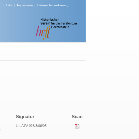
t
|
Hilfe
|
Impressum
|
Datenschutzerklärung
Signatur
Scan
LI LA PA 016/3/06/05
n