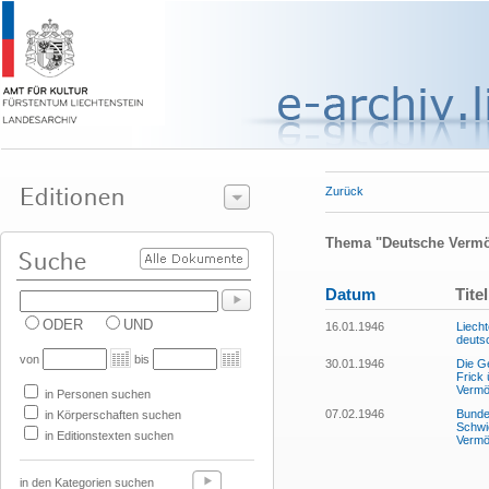
Zurück
Thema "Deutsche Verm
Datum
Titel
ODER
UND
16.01.1946
Liecht
deuts
von
bis
30.01.1946
Die G
Frick
Vermö
in Personen suchen
07.02.1946
Bundes
in Körperschaften suchen
Schwi
in Editionstexten suchen
Vermö
in den Kategorien suchen