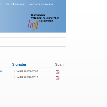
t
|
Hilfe
|
Impressum
|
Datenschutzerklärung
Signatur
Scan
(8)
LI LA RF 182/480/007
LI LA RF 182/293/017