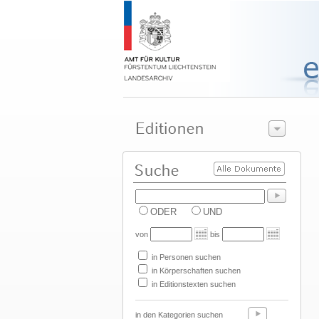
ODER
UND
von
bis
in Personen suchen
in Körperschaften suchen
in Editionstexten suchen
in den Kategorien suchen