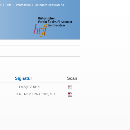
t
|
Hilfe
|
Impressum
|
Datenschutzerklärung
Signatur
Scan
LI LA SgRV 1818
O.N., Nr. 29, 26.4.1919, S. 1