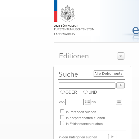
ODER
UND
von
bis
in Personen suchen
in Körperschaften suchen
in Editionstexten suchen
in den Kategorien suchen