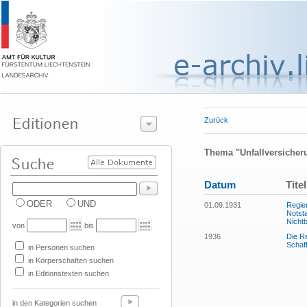
Zurück
Thema "Unfallversicher
Datum
Titel
ODER
UND
01.09.1931
Regier
Notst
Nichtb
von
bis
1936
Die Re
Schaf
in Personen suchen
in Körperschaften suchen
in Editionstexten suchen
in den Kategorien suchen