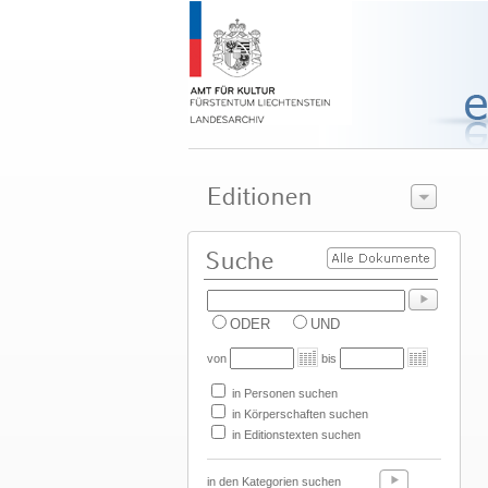
ODER
UND
von
bis
in Personen suchen
in Körperschaften suchen
in Editionstexten suchen
in den Kategorien suchen