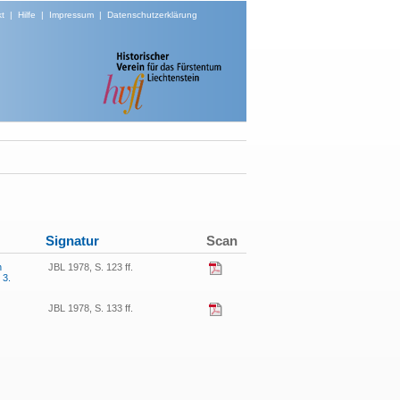
t
|
Hilfe
|
Impressum
|
Datenschutzerklärung
Signatur
Scan
n
JBL 1978, S. 123 ff.
 3.
JBL 1978, S. 133 ff.