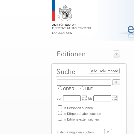
ODER
UND
von
bis
in Personen suchen
in Körperschaften suchen
in Editionstexten suchen
in den Kategorien suchen