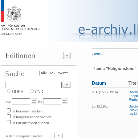
Zurück
Thema "Religionsfond"
Datum
Titel
ODER
UND
o.D. (15.12.1916)
Bisch
Leopol
Regie
von
bis
15.12.1916
Bisch
Punkt
in Personen suchen
als ki
in Körperschaften suchen
in Editionstexten suchen
in den Kategorien suchen