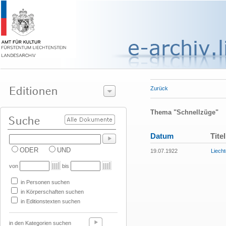
Zurück
Thema "Schnellzüge"
Datum
Titel
ODER
UND
19.07.1922
Liecht
von
bis
in Personen suchen
in Körperschaften suchen
in Editionstexten suchen
in den Kategorien suchen