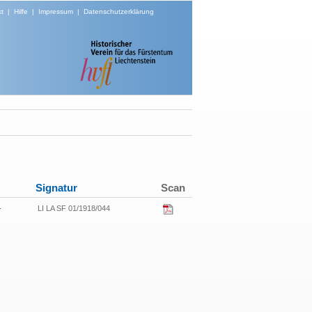
t
|
Hilfe
|
Impressum
|
Datenschutzerklärung
Signatur
Scan
-
LI LA SF 01/1918/044