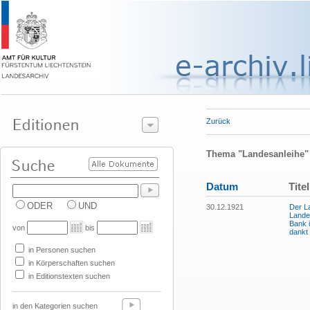
Zurück
Thema "Landesanleihe"
Datum
Titel
ODER
UND
30.12.1921
Der L
Landes
Bank 
von
bis
dankt 
in Personen suchen
in Körperschaften suchen
in Editionstexten suchen
in den Kategorien suchen