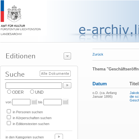
Zurück
Thema "Geschäftseröff
Datum
Titel
ODER
UND
o.D. (ca. Anfang
Jakob
Januar 1895)
die sc
Gesch
von
bis
in Personen suchen
in Körperschaften suchen
in Editionstexten suchen
in den Kategorien suchen