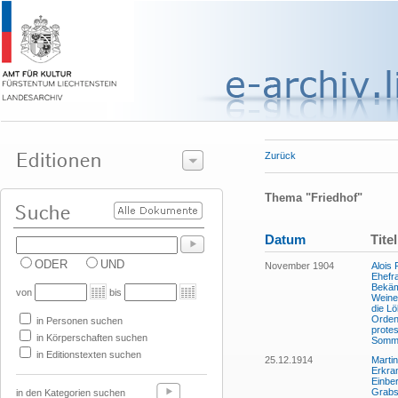
Zurück
Thema "Friedhof"
Datum
Titel
ODER
UND
November 1904
Alois
Ehefr
Bekäm
von
bis
Weine
die Lö
Orden
in Personen suchen
prote
in Körperschaften suchen
Somme
in Editionstexten suchen
25.12.1914
Martin
Erkran
Einber
Grabst
in den Kategorien suchen