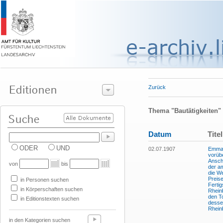
Zurück
Thema "Bautätigkeiten"
Datum
Titel
ODER
UND
02.07.1907
Emma 
vorüb
Anscha
von
bis
der a
die We
Preise
in Personen suchen
Fertig
in Körperschaften suchen
Rhein
den T
in Editionstexten suchen
desse
Rhein
in den Kategorien suchen