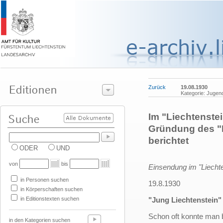
Zurück
19.08.1930
Kategorie: Jugen
Im "Liechtenstei
Gründung des "
berichtet
ODER
UND
von
bis
Einsendung im "Liechte
in Personen suchen
19.8.1930
in Körperschaften suchen
in Editionstexten suchen
"Jung Liechtenstein"
Schon oft konnte man
in den Kategorien suchen