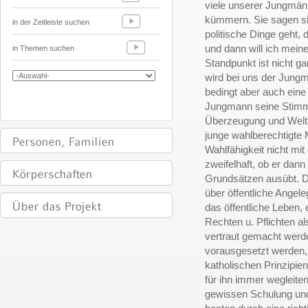
viele unserer Jungmänn
kümmern. Sie sagen si
in der Zeitleiste suchen
politische Dinge geht, 
und dann will ich mein
in Themen suchen
Standpunkt ist nicht ga
wird bei uns der Jung
bedingt aber auch eine 
Jungmann seine Stimme 
Überzeugung und Welta
junge wahlberechtigte 
Wahlfähigkeit nicht mit
zweifelhaft, ob er dan
Grundsätzen ausübt. De
über öffentliche Angele
das öffentliche Leben,
Rechten u. Pflichten a
vertraut gemacht werd
vorausgesetzt werden,
katholischen Prinzipie
für ihn immer wegleite
gewissen Schulung und