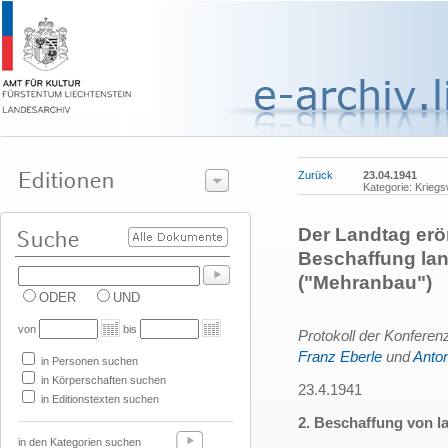
Zurück
23.04.1941
Kategorie: Kriegs
Der Landtag erör
Beschaffung land
("Mehranbau")
ODER
UND
von
bis
Protokoll der Konferen
Franz Eberle
und
Anto
in Personen suchen
in Körperschaften suchen
23.4.1941
in Editionstexten suchen
2. Beschaffung von la
in den Kategorien suchen