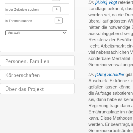
Dr.
[Alois] Vogt
referier
Landtage bekannt, dass
in der Zeitleiste suchen
worden sei, da die Du
überall auf grössten 
in Themen suchen
hätten die notwendige 
ausschlaggebend sei g
Resistenz der Bevölke
liecht. Arbeitsmarkt ei
viel nebensächlichen 
sonderbare Mentalität 
Gemeindeverwaltungen
Dr.
[Otto] Schädler
gibt
Ausdruck. Er könne sic
gefallen lassen könne,
die Aufträge sabotier
sei, dann habe es kei
Regierung trage dann 
Ernährungslage im näch
kann. Diese Methoden d
werden. Er beantragt, i
Gemeindearbeitsämtern