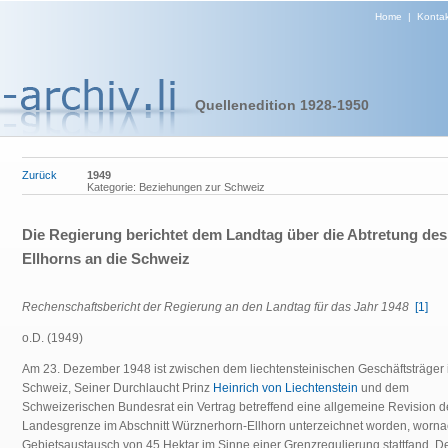
Home
|
Kontak
Quellenedition 1928-1950
Zurück
1949
Kategorie: Beziehungen zur Schweiz
Die Regierung berichtet dem Landtag über die Abtretung des
Ellhorns an die Schweiz
Rechenschaftsbericht der Regierung an den Landtag für das Jahr 1948
[1]
o.D. (1949)
Am 23. Dezember 1948 ist zwischen dem liechtensteinischen Geschäftsträger 
Schweiz, Seiner Durchlaucht Prinz
Heinrich von Liechtenstein
und dem
Schweizerischen Bundesrat ein Vertrag betreffend eine allgemeine Revision d
Landesgrenze im Abschnitt Würznerhorn-Ellhorn unterzeichnet worden, worna
Gebietsaustausch von 45 Hektar im Sinne einer Grenzregulierung stattfand. D