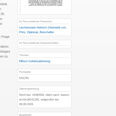
ldete
n
 30.
er
Im Text erwähnte Personen
in
Liechtenstein Heinrich (Hartneid) von,
Prinz, Diplomat, Botschafter
e Frage
Im Text erwähnte Körperschaften
steins
Betrages
Themen
hen zu
Ellhorn Gebietsabtretung
Permalink
D41291
Zitierempfehlung
Rech.ber. 1948/058; zitiert nach: www.e-
archiv.li/D41291; aufgerufen am
06.08.2026
Bearbeiter