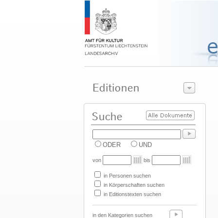
ODER
UND
von
bis
in Personen suchen
in Körperschaften suchen
in Editionstexten suchen
in den Kategorien suchen