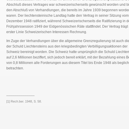
Abschluß dieses Vertrages war schweizerischerseits gewünscht worden und bi
den Abschluß von Verhandlungen, die bereits im Jahre 1939 begonnen worde
waren. Der liechtensteinische Landtag hatte den Vertrag in seiner Sitzung vom
Dezember 1948 ratifiziert, während Schweizerischerseits die Ratifizierung in d
Frühjahrssession 1949 der Eidgenössischen Räte stattfindet. Der Vertrag trägt 
erster Linie Schweizerischen Interessen Rechnung.
Im Zuge der Verhandlungen über die allgemeine Grenzregulierung ist auch di
der Schuld Liechtensteins aus den kriegsbedingten Verbilligungsaktionen der
Schweiz bereinigt worden. Die Schweiz hatte ursprünglich die Schuld Liechten
auf 2,6 Millionen beziffert, sich jedoch bereit erklärt, mit der Bezahlung eines 
von 0,8 Millionen alle Forderungen aus diesem Titel bis Ende 1948 als beglic
betrachten.
______________
[1] Rech.ber. 1948, S. 58.