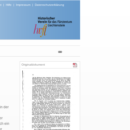
t
|
Hilfe
|
Impressum
|
Datenschutzerklärung
Originaldokument
in der
er
ch ein
er